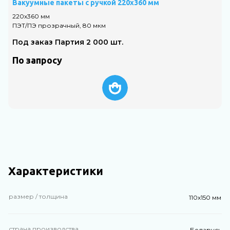
Вакуумные пакеты с ручкой 220х360 мм
В
220х360 мм
1
ПЭТ/ПЭ прозрачный, 80 мкм
П
Под заказ Партия 2 000 шт.
По запросу
Характеристики
размер / толщина
110х150 мм
страна производства
Беларусь