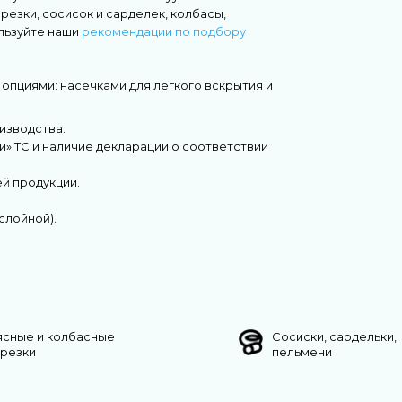
резки, сосисок и сарделек, колбасы,
льзуйте наши
рекомендации по подбору
опциями: насечками для легкого вскрытия и
изводства:
и» ТС и наличие декларации о соответствии
й продукции.
слойной).
ясные и колбасные
Сосиски, сардельки,
арезки
пельмени