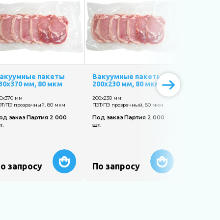
акуумные пакеты
Вакуумные пакеты
Вакуум
30х370 мм, 80 мкм
200х230 мм, 80 мкм
110х160 
30х370 мм
200х230 мм
110х160 мм
ЭТ/ПЭ прозрачный, 80 мкм
ПЭТ/ПЭ прозрачный, 80 мкм
ПЭТ/ПЭ про
од заказ Партия 2 000
Под заказ Партия 2 000
Под заказ
т.
шт.
шт.
о запросу
По запросу
По зап