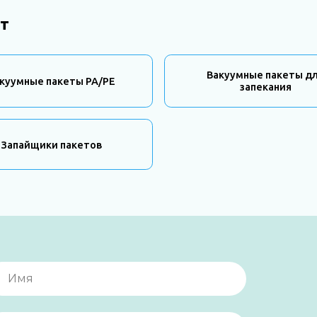
т
Вакуумные пакеты д
куумные пакеты PA/PE
запекания
Запайщики пакетов