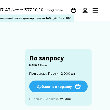
-17-43
337-10-10
/
bvp@bvp.by
+375 17
альный заказ для юр. лиц от 140 руб. без НДС
По запросу
Цена с НДС
Под заказ
/
Партия 2 000 шт.
Добавить в корзину
Выполнение заказа
от 1 дня