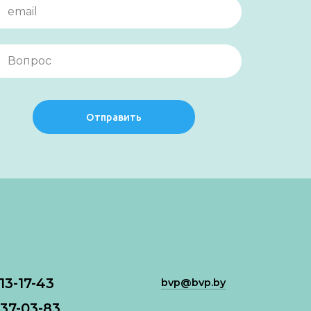
Отправить
113-17-43
bvp@bvp.by
37-03-83