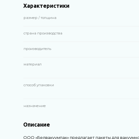
Характеристики
размер / толщина
страна производства
производитель
материал
способ упаковки
назначение
Описание
ООО «Белвакуумпак» предлагает пакеты для вакуумно