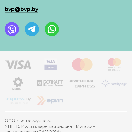
bvp@bvp.by
ООО «Белвакуумпак»
УНП 101423555, зарегистрирован Минским