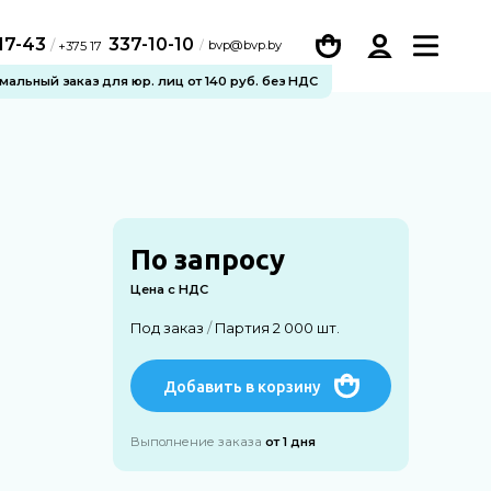
-17-43
337-10-10
/
bvp@bvp.by
+375 17
альный заказ для юр. лиц от 140 руб. без НДС
По запросу
Цена с НДС
Под заказ
/
Партия 2 000 шт.
Добавить в корзину
Выполнение заказа
от 1 дня