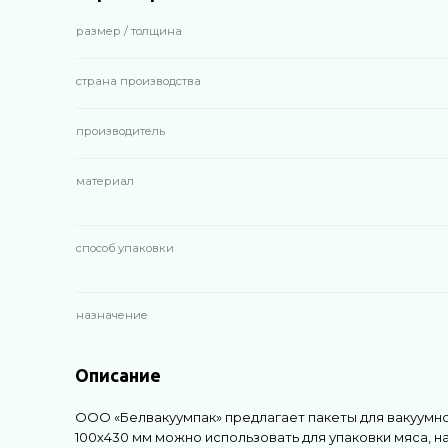
размер / толщина
страна производства
производитель
материал
способ упаковки
назначение
Описание
ООО «Белвакуумпак» предлагает пакеты для вакуумно
100х430 мм можно использовать для упаковки мяса, на