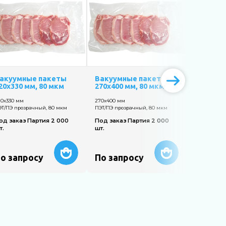
акуумные пакеты
Вакуумные пакеты
Вакуум
20х330 мм, 80 мкм
270х400 мм, 80 мкм
140х360 
20х330 мм
270х400 мм
140х360 мм
ЭТ/ПЭ прозрачный, 80 мкм
ПЭТ/ПЭ прозрачный, 80 мкм
ПЭТ/ПЭ про
од заказ Партия 2 000
Под заказ Партия 2 000
Под заказ
т.
шт.
шт.
о запросу
По запросу
По зап