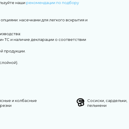
льзуйте наши
рекомендации по подбору
опциями: насечками для легкого вскрытия и
изводства:
и» ТС и наличие декларации о соответствии
й продукции.
слойной).
ясные и колбасные
Сосиски, сардельки,
арезки
пельмени