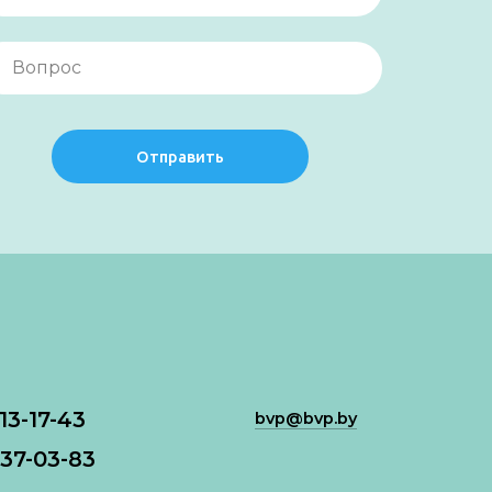
Отправить
113-17-43
bvp@bvp.by
37-03-83