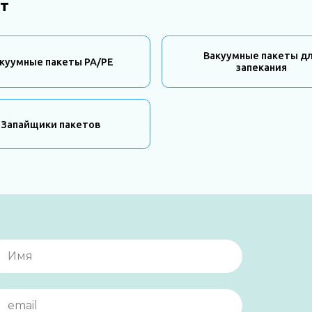
т
Вакуумные пакеты д
куумные пакеты PA/PE
запекания
Запайщики пакетов