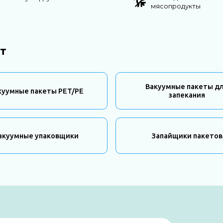
мясопродукты
т
Вакуумные пакеты д
куумные пакеты PET/PE
запекания
акуумные упаковщики
Запайщики пакетов