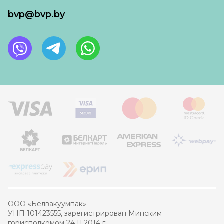
bvp@bvp.by
ООО «Белвакуумпак»
УНП 101423555, зарегистрирован Минским
горисполкомом 24.11.2014 г.