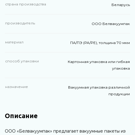
страна производства
Беларусь
производитель
ООО Белвакуумпак
материал
ПА/ПЭ (PA/PE), толщина 70 мкм
способ упаковки
Картонная упаковка или гибкая
упаковка
назначение
Вакуумная упаковка различной
продукции
Описание
ООО «Белвакуумпак» предлагает вакуумные пакеты из