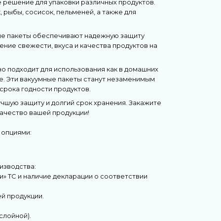
 решение для упаковки различных продуктов.
 рыбы, сосисок, пельменей, а также для
ые пакеты обеспечивают надежную защиту
нение свежести, вкуса и качества продуктов на
о подходит для использования как в домашних
не. Эти вакуумные пакеты станут незаменимым
срока годности продуктов.
шую защиту и долгий срок хранения. Закажите
качество вашей продукции!
 опциями:
изводства:
и» ТС и наличие декларации о соответствии
й продукции.
слойной).