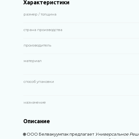
Характеристики
размер / толщина
страна производства
производитель
материал
способ упаковки
назначение
Описание
🌐 ООО Белвакуумпак предлагает
Универсальное Реше