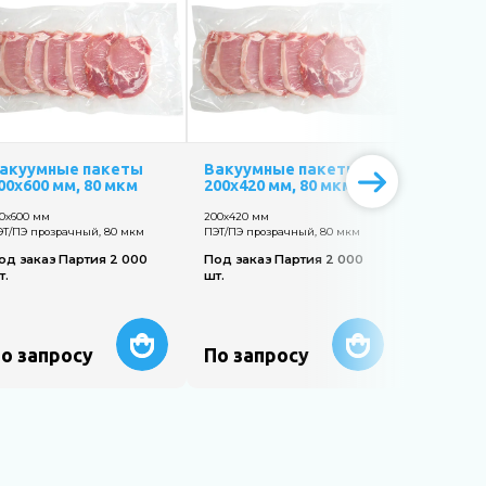
акуумные пакеты
Вакуумные пакеты
Вакуум
00х600 мм, 80 мкм
200х420 мм, 80 мкм
190х300 
00х600 мм
200х420 мм
190х300 мм
ЭТ/ПЭ прозрачный, 80 мкм
ПЭТ/ПЭ прозрачный, 80 мкм
ПЭТ/ПЭ про
од заказ Партия 2 000
Под заказ Партия 2 000
Под заказ
т.
шт.
шт.
о запросу
По запросу
По зап