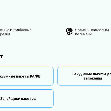
ясные и колбасные
Сосиски, сардельки,
арезки
пельмени
т
Вакуумные пакеты д
куумные пакеты PA/PE
запекания
Запайщики пакетов