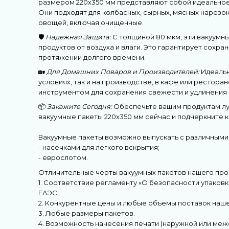
размером 220х350 мм представляют собой идеальное
Они подходят для колбасных, сырных, мясных нарезок,
овощей, включая очищенные.
🛡️
Надежная Защита:
С толщиной 80 мкм, эти вакуумн
продуктов от воздуха и влаги. Это гарантирует сохра
протяжении долгого времени.
🏡
Для Домашних Поваров и Производителей:
Идеальн
условиях, так и на производстве, в кафе или рестора
инструментом для сохранения свежести и удлинения 
📦
Закажите Сегодня:
Обеспечьте вашим продуктам луч
вакуумные пакеты 220х350 мм сейчас и подчеркните 
Вакуумные пакеты возможно выпускать с различными
- насечками для легкого вскрытия;
- еврослотом.
Отличительные черты вакуумных пакетов нашего про
1. Соответствие регламенту «О безопасности упаковк
ЕАЭС.
2. Конкурентные цены и любые объемы поставок наше
3. Любые размеры пакетов.
4. Возможность нанесения печати (наружной или меж