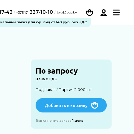
-17-43
337-10-10
/
bvp@bvp.by
+375 17
альный заказ для юр. лиц от 140 руб. без НДС
По запросу
Цена с НДС
Под заказ
/
Партия 2 000 шт.
Добавить в корзину
Выполнение заказа
1 день