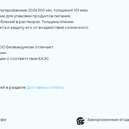
ьгированные 200х300 мм, толщиной 101 мкм.
и для упаковки продуктов питания,
блений в растворах. Толщина пленки
кта и защиту его от воздействия солнечного
ОО Белвакуумпак отличает:
ки».
ции о соответствии ЕАЭС.
ней в разделе
Доставка и оплата
.
офе
Замороженные ягод