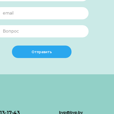
Отправить
113-17-43
bvp@bvp.by