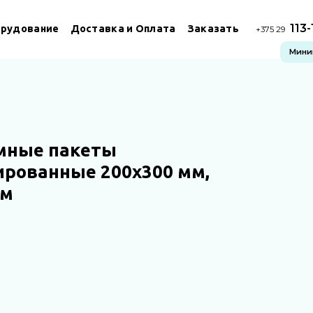
113
рудование
Доставка и Оплата
Заказать
+375 29
Миним
мные пакеты
ированные 200х300 мм,
км