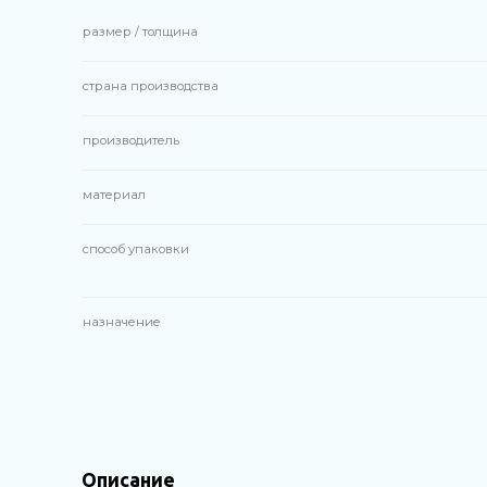
размер / толщина
страна производства
производитель
материал
способ упаковки
назначение
Описание