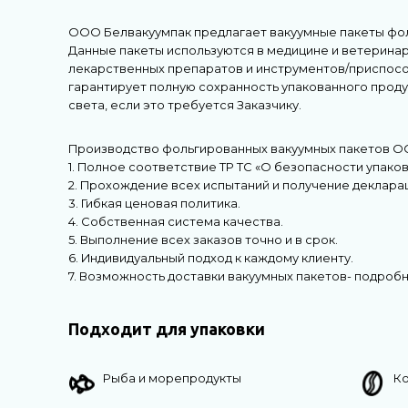
ООО Белвакуумпак предлагает вакуумные пакеты фол
Данные пакеты используются в медицине и ветеринари
лекарственных препаратов и инструментов/приспосо
гарантирует полную сохранность упакованного проду
света, если это требуется Заказчику.
Производство фольгированных вакуумных пакетов О
1. Полное соответствие ТР ТС «О безопасности упаков
2. Прохождение всех испытаний и получение деклара
3. Гибкая ценовая политика.
4. Собственная система качества.
5. Выполнение всех заказов точно и в срок.
6. Индивидуальный подход к каждому клиенту.
7. Возможность доставки вакуумных пакетов- подроб
Подходит для упаковки
Рыба и морепродукты
К