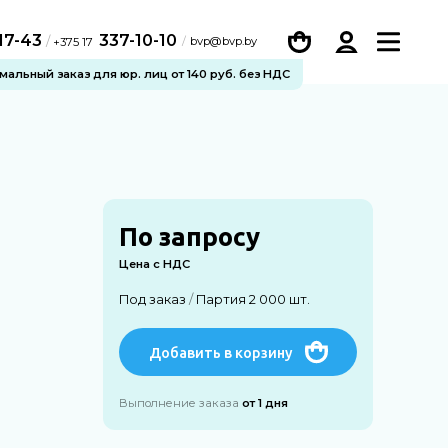
-17-43
337-10-10
/
bvp@bvp.by
+375 17
альный заказ для юр. лиц от 140 руб. без НДС
По запросу
Цена с НДС
Под заказ
/
Партия 2 000 шт.
Добавить в корзину
Выполнение заказа
от 1 дня