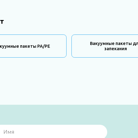
т
Вакуумные пакеты д
куумные пакеты PA/PE
запекания