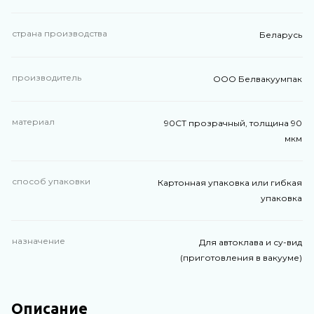
страна производства
Беларусь
производитель
ООО Белвакуумпак
материал
90СТ прозрачный, толщина 90
мкм
способ упаковки
Картонная упаковка или гибкая
упаковка
назначение
Для автоклава и су-вид
(приготовления в вакууме)
Описание