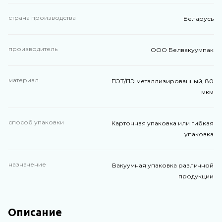
страна производства
Беларусь
производитель
ООО Белвакуумпак
материал
ПЭТ/ПЭ металлизированный, 80
мкм
способ упаковки
Картонная упаковка или гибкая
упаковка
назначение
Вакуумная упаковка различной
продукции
Описание