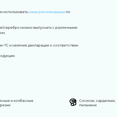
ем использовать
наши рекомендации
по
е/серебро можно выпускать с различными
ом.
и» ТС и наличие декларации о соответствии
одукции.
ясные и колбасные
Сосиски, сардельки,
арезки
пельмени