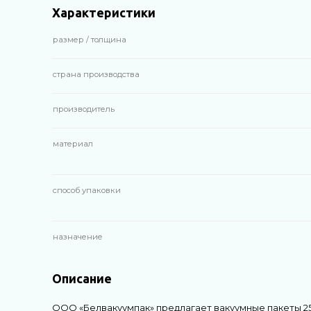
Характеристики
размер / толщина
страна производства
производитель
материал
способ упаковки
назначение
Описание
ООО «Белвакуумпак» предлагает вакуумные пакеты 2