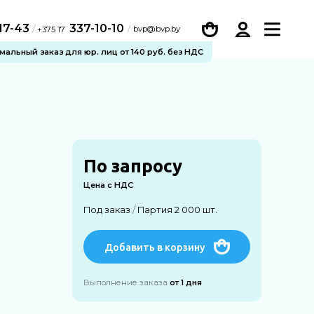
-17-43
337-10-10
/
bvp@bvp.by
+375 17
альный заказ для юр. лиц от 140 руб. без НДС
По запросу
Цена с НДС
Под заказ
/
Партия 2 000 шт.
Добавить в корзину
Выполнение заказа
от 1 дня