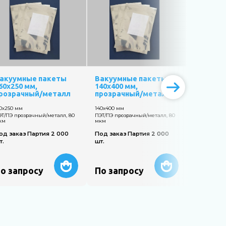
акуумные пакеты
Вакуумные пакеты
Вакуум
60х250 мм,
140х400 мм,
120х220
розрачный/металл
прозрачный/металл
прозра
60х250 мм
140х400 мм
120х220 мм
ЭТ/ПЭ прозрачный/металл, 80
ПЭТ/ПЭ прозрачный/металл, 80
ПЭТ/ПЭ про
км
мкм
мкм
од заказ Партия 2 000
Под заказ Партия 2 000
Под заказ
т.
шт.
шт.
о запросу
По запросу
По зап