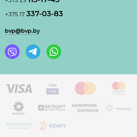
+375 29
337-03-83
+375 17
bvp@bvp.by