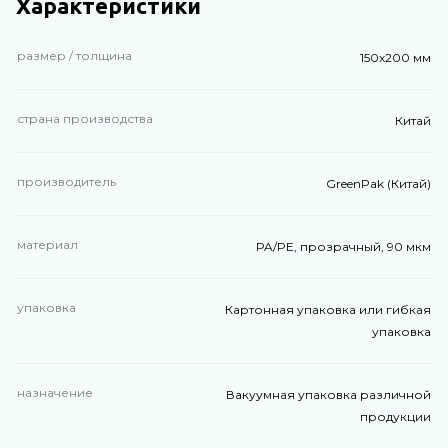
Характеристики
размер / толщина
150х200 мм
страна производства
Китай
производитель
GreenPak (Китай)
материал
PA/PE, прозрачный, 90 мкм
упаковка
Картонная упаковка или гибкая
упаковка
назначение
Вакуумная упаковка различной
продукции