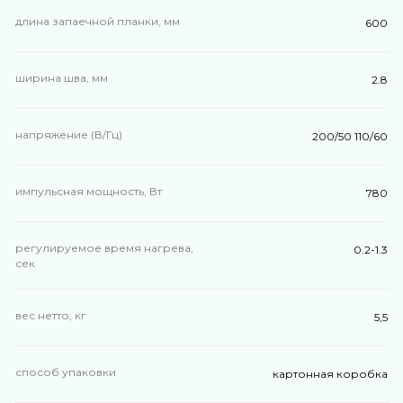
длина запаечной планки, мм
600
ширина шва, мм
2.8
напряжение (В/Гц)
200/50 110/60
импульсная мощность, Вт
780
регулируемое время нагрева,
0.2-1.3
сек
вес нетто, кг
5,5
способ упаковки
картонная коробка