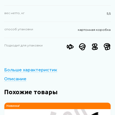
вес нетто, кг
5,5
способ упаковки
картонная коробка
Подходит для упаковки
Больше характеристик
Описание
Похожие товары
Новинка!
Н