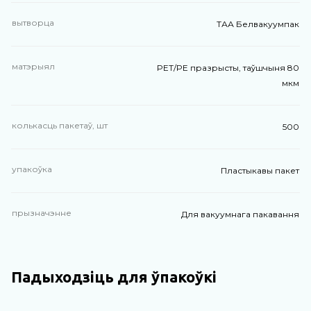
вытворца
ТАА Белвакуумпак
матэрыял
PET/PE празрысты, таўшчыня 80
мкм
колькасць пакетаў, шт
500
упакоўка
Пластыкавы пакет
прызначэнне
Для вакуумнага пакавання
Падыходзіць для ўпакоўкі