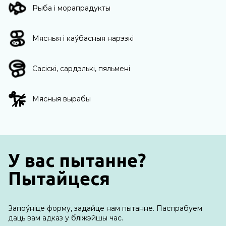
Рыба і морапрадукты
Мясныя і каўбасныя нарэзкі
Сасіскі, сардэлькі, пяльмені
Мясныя вырабы
У вас пытанне?
Пытайцеся
Запоўніце форму, задайце нам пытанне. Паспрабуем
даць вам адказ у бліжэйшы час.