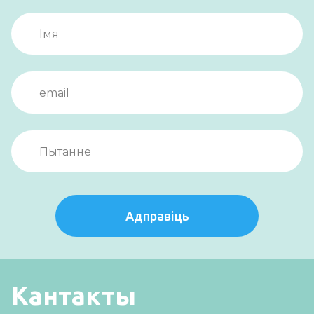
Адправіць
Кантакты