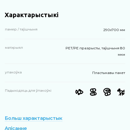
Характарыстыкі
памер / таўшчыня
290х700 мм
матэрыял
PET/PE празрысты, таўшчыня 80
мкм
упакоўка
Пластыкавы пакет
Падыходзіць для ўпакоўкі
Больш характарыстык
Апісанне