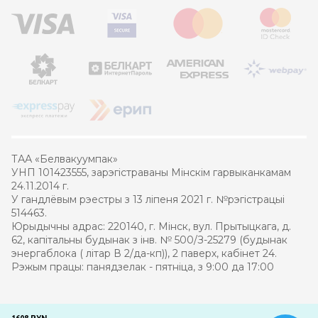
ТАА «Белвакуумпак»
УНП 101423555, зарэгістраваны Мінскім гарвыканкамам
24.11.2014 г.
У гандлёвым рэестры з 13 ліпеня 2021 г. №рэгістрацыі
514463.
Юрыдычны адрас: 220140, г. Мінск, вул. Прытыцкага, д.
62, капітальны будынак з інв. № 500/З-25279 (будынак
энергаблока ( літар В 2/да-кп)), 2 паверх, кабінет 24.
Рэжым працы: панядзелак - пятніца, з 9:00 да 17:00
© 2021 – 2026 Белвакуумпак