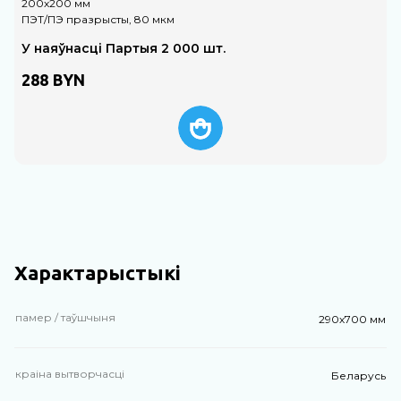
200х200 мм
2
ПЭТ/ПЭ празрысты, 80 мкм
P
У наяўнасці Партыя 2 000 шт.
288
BYN
Характарыстыкі
памер / таўшчыня
290х700 мм
краіна вытворчасці
Беларусь