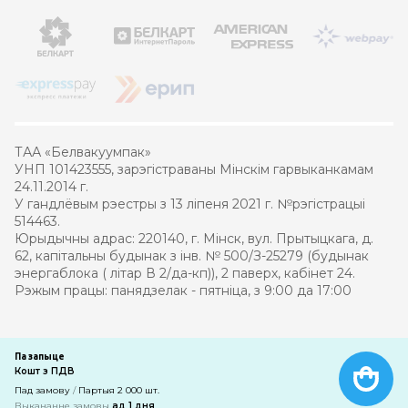
ТАА «Белвакуумпак»
УНП 101423555, зарэгістраваны Мінскім гарвыканкамам
24.11.2014 г.
У гандлёвым рэестры з 13 ліпеня 2021 г. №рэгістрацыі
514463.
Юрыдычны адрас: 220140, г. Мінск, вул. Прытыцкага, д.
62, капітальны будынак з інв. № 500/З-25279 (будынак
энергаблока ( літар В 2/да-кп)), 2 паверх, кабінет 24.
Рэжым працы: панядзелак - пятніца, з 9:00 да 17:00
© 2021 – 2026 Белвакуумпак
Па запыце
Кошт з ПДВ
Распрацоўка інтэрнэт-крамы
—
кампанія PRAS
Пад замову
/
Партыя 2 000 шт.
Выкананне замовы
ад 1 дня