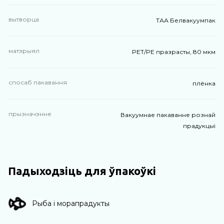
вытворца
ТАА Белвакуумпак
матэрыял
PET/PE празрасты, 80 мкм
спосаб пакавання
плёнка
прызначэнне
Вакуумнае пакаванне рознай
прадукцыі
Падыходзіць для ўпакоўкі
Рыба і морапрадукты