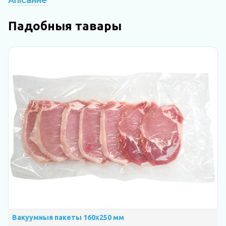
Апісанне
Падобныя тавары
Вакуумныя пакеты 160х250 мм
В