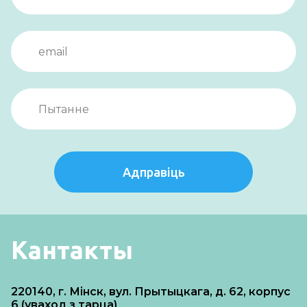
Адправіць
Кантакты
220140, г. Мінск, вул. Прытыцкага, д. 62, корпус
6 (уваход з тарца)