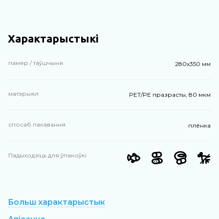
Характарыстыкі
памер / таўшчыня
280х350 мм
матэрыял
PET/PE празрасты, 80 мкм
спосаб пакавання
плёнка
Падыходзіць для ўпакоўкі
Больш характарыстык