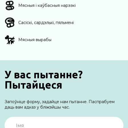
Мясныя і каўбасныя нарэзкі
Сасіскі, сардэлькі, пяльмені
Мясныя вырабы
У вас пытанне?
Пытайцеся
Запоўніце форму, задайце нам пытанне. Паспрабуем
даць вам адказ у бліжэйшы час.