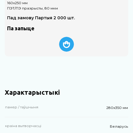
160х250 мм
3
ПЭТ/ПЭ празрысты, 80 мкм
П
Пад замову Партыя 2 000 шт.
Па запыце
Характарыстыкі
памер / таўшчыня
280х350 мм
краіна вытворчасці
Беларусь