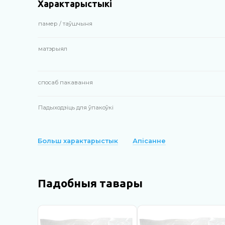
Характарыстыкі
памер / таўшчыня
матэрыял
спосаб пакавання
Падыходзіць для ўпакоўкі
Больш характарыстык
Апісанне
Падобныя тавары