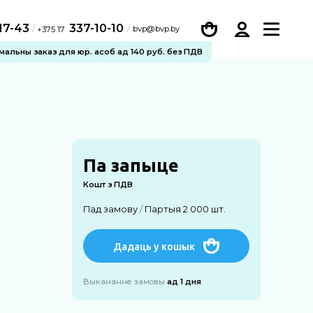
-17-43
337-10-10
/
bvp@bvp.by
+375 17
імальны заказ для юр. асоб ад 140 руб. без ПДВ
Па запыце
Кошт з ПДВ
Пад замову
/
Партыя 2 000 шт.
Дадаць у кошык
Выкананне замовы
ад 1 дня