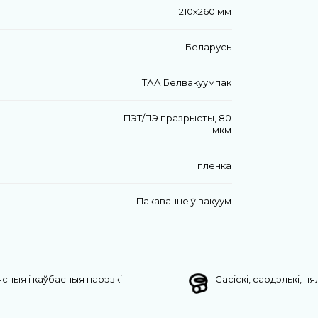
210х260 мм
Беларусь
ТАА Белвакуумпак
ПЭТ/ПЭ празрысты, 80
мкм
плёнка
Пакаванне ў вакуум
сныя і каўбасныя нарэзкі
Сасіскі, сардэлькі, п