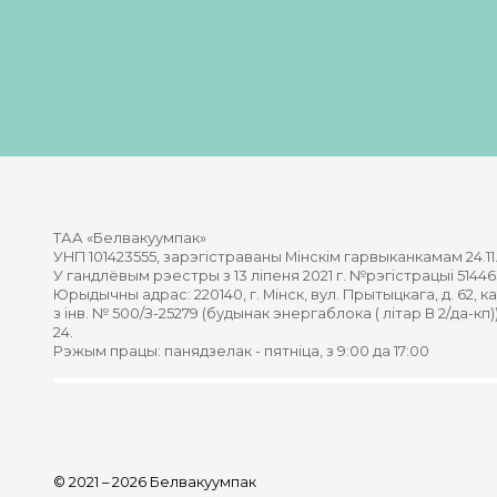
ТАА «Белвакуумпак»
УНП 101423555, зарэгістраваны Мінскім гарвыканкамам 24.11.
У гандлёвым рэестры з 13 ліпеня 2021 г. №рэгістрацыі 51446
Юрыдычны адрас: 220140, г. Мінск, вул. Прытыцкага, д. 62, 
з інв. № 500/З-25279 (будынак энергаблока ( літар В 2/да-кп))
24.
Рэжым працы: панядзелак - пятніца, з 9:00 да 17:00
© 2021 – 2026 Белвакуумпак