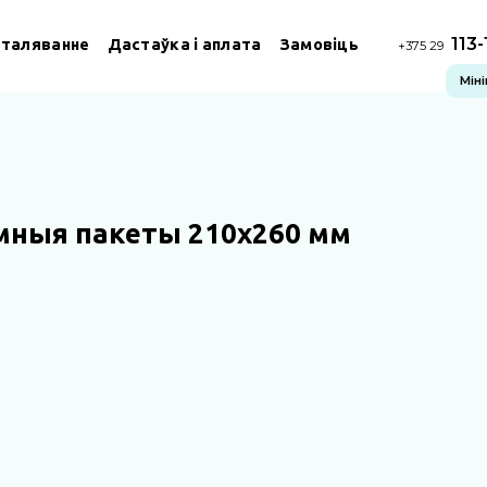
113
сталяванне
Дастаўка і аплата
Замовіць
+375 29
Мін
мныя пакеты 210х260 мм