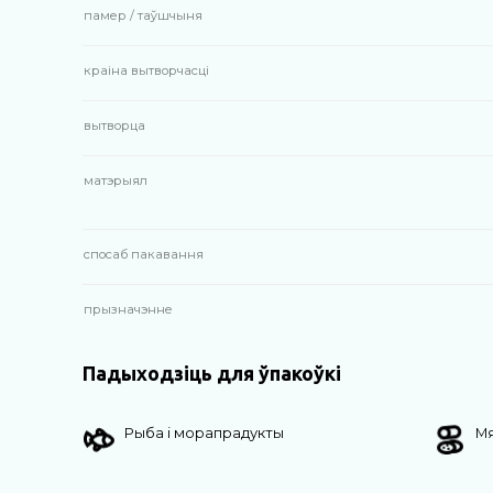
памер / таўшчыня
краіна вытворчасці
вытворца
матэрыял
спосаб пакавання
прызначэнне
Падыходзіць для ўпакоўкі
Рыба і морапрадукты
Мя