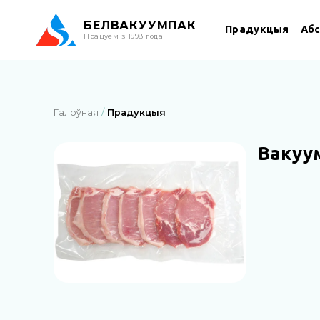
БЕЛ
ВАКУУМПАК
Прадукцыя
Аб
Працуем з 1998 года
Галоўная
Прадукцыя
Вакуу