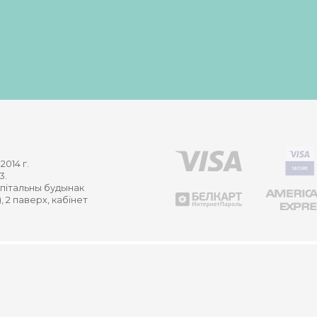
2014 г.
3.
капітальны будынак
, 2 паверх, кабінет