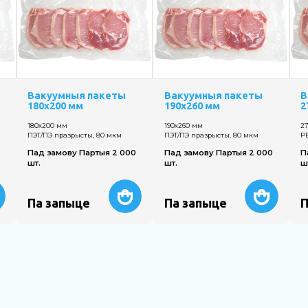
Вакуумныя пакеты
Вакуумныя пакеты
В
180х200 мм
190х260 мм
2
180х200 мм
190х260 мм
2
ПЭТ/ПЭ празрысты, 80 мкм
ПЭТ/ПЭ празрысты, 80 мкм
P
Пад замову Партыя 2 000
Пад замову Партыя 2 000
П
шт.
шт.
ш
Па запыце
Па запыце
П