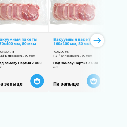
акуумныя пакеты
Вакуумныя пакеты
Вакуум
70х400 мм, 80 мкм
160х200 мм, 80 мкм
160х350
70х400 мм
160х200 мм
160х350 мм
ET/PE празрасты, 80 мкм
ПЭТ/ПЭ празрысты, 80 мкм
ПЭТ/ПЭ пра
ад замову Партыя 2 000
Пад замову Партыя 2 000
Пад замо
т.
шт.
шт.
а запыце
Па запыце
Па зап