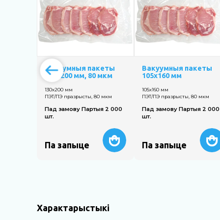
Вакуумныя пакеты
Вакуумныя пакеты
130х200 мм, 80 мкм
105х160 мм
130х200 мм
105х160 мм
ПЭТ/ПЭ празрысты, 80 мкм
ПЭТ/ПЭ празрысты, 80 мкм
Пад замову Партыя 2 000
Пад замову Партыя 2 000
шт.
шт.
Па запыце
Па запыце
Характарыстыкі