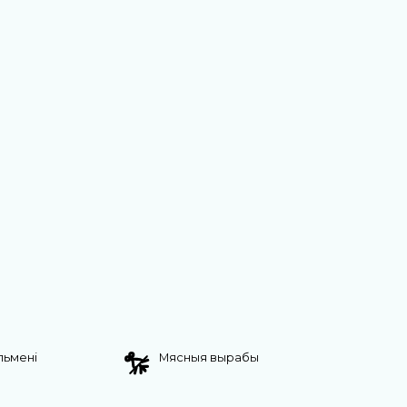
яльмені
Мясныя вырабы