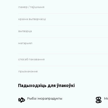
памер / таўшчыня
краіна вытворчасці
вытворца
матэрыял
спосаб пакавання
прызначэнне
Падыходзіць для ўпакоўкі
Рыба і морапрадукты
Мя