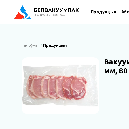
БЕЛ
ВАКУУМПАК
Прадукцыя
Аб
Працуем з 1998 года
Галоўная
Прадукцыя
Вакуу
мм, 80