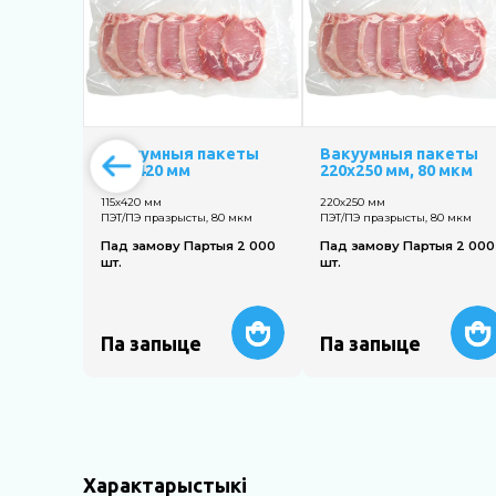
Вакуумныя пакеты
Вакуумныя пакеты
115х420 мм
220х250 мм, 80 мкм
115х420 мм
220х250 мм
ПЭТ/ПЭ празрысты, 80 мкм
ПЭТ/ПЭ празрысты, 80 мкм
Пад замову Партыя 2 000
Пад замову Партыя 2 000
шт.
шт.
Па запыце
Па запыце
Характарыстыкі