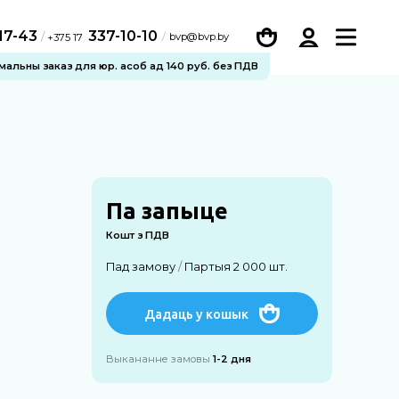
-17-43
337-10-10
/
bvp@bvp.by
+375 17
імальны заказ для юр. асоб ад 140 руб. без ПДВ
Па запыце
Кошт з ПДВ
Пад замову
/
Партыя 2 000 шт.
Дадаць у кошык
Выкананне замовы
1-2 дня