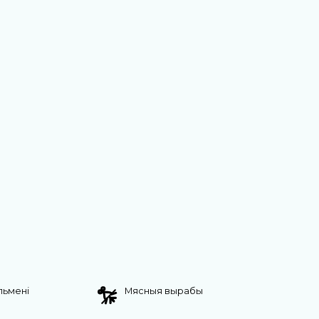
яльмені
Мясныя вырабы