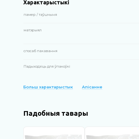
Характарыстыкі
памер / таўшчыня
матэрыял
спосаб пакавання
Падыходзіць для ўпакоўкі
Больш характарыстык
Апісанне
Падобныя тавары