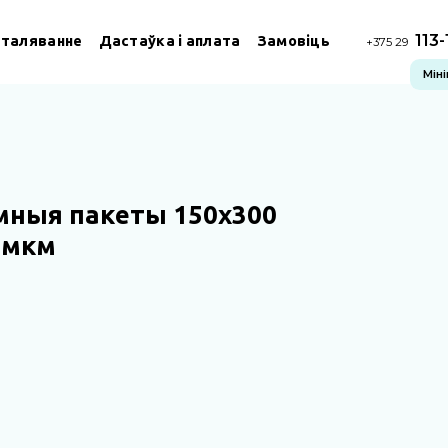
113
сталяванне
Дастаўка і аплата
Замовіць
+375 29
Мін
мныя пакеты 150х300
 мкм