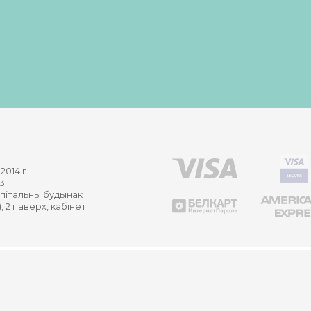
2014 г.
3.
капітальны будынак
, 2 паверх, кабінет