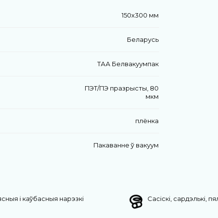
150х300 мм
Беларусь
ТАА Белвакуумпак
ПЭТ/ПЭ празрысты, 80
мкм
плёнка
Пакаванне ў вакуум
сныя і каўбасныя нарэзкі
Сасіскі, сардэлькі, п