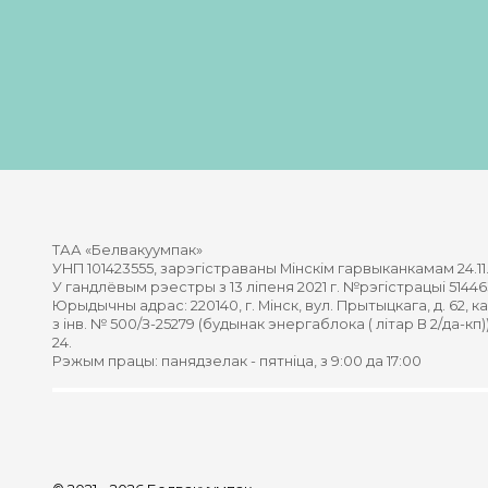
ТАА «Белвакуумпак»
УНП 101423555, зарэгістраваны Мінскім гарвыканкамам 24.11.
У гандлёвым рэестры з 13 ліпеня 2021 г. №рэгістрацыі 51446
Юрыдычны адрас: 220140, г. Мінск, вул. Прытыцкага, д. 62, 
з інв. № 500/З-25279 (будынак энергаблока ( літар В 2/да-кп))
24.
Рэжым працы: панядзелак - пятніца, з 9:00 да 17:00