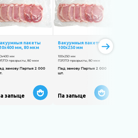
акуумныя пакеты
Вакуумныя пакеты
Вакуум
10х400 мм, 80 мкм
100х250 мм
350х550 
ПЭТ/ПЭ
10х400 мм
100х250 мм
ЭТ/ПЭ празрысты, 80 мкм
ПЭТ/ПЭ празрысты, 80 мкм
350х550 мм
ПЭТ/ПЭ пра
ад замову Партыя 2 000
Пад замову Партыя 2 000
т.
шт.
Пад замо
шт.
а запыце
Па запыце
Па зап