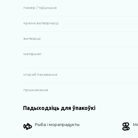
памер / таўшчыня
краіна вытворчасці
вытворца
матэрыял
спасаб пакавання
прызначэнне
Падыходзіць для ўпакоўкі
Рыба і морапрадукты
Мя