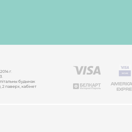
2014 г.
3.
капітальны будынак
, 2 паверх, кабінет