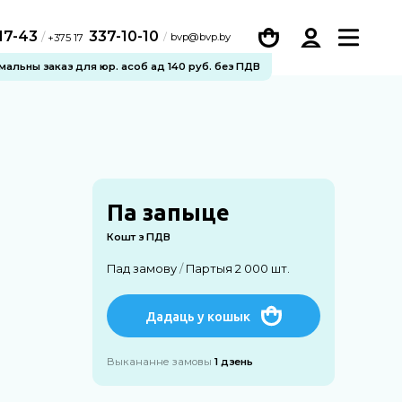
-17-43
337-10-10
/
bvp@bvp.by
+375 17
імальны заказ для юр. асоб ад 140 руб. без ПДВ
Па запыце
Кошт з ПДВ
Пад замову
/
Партыя 2 000 шт.
Дадаць у кошык
Выкананне замовы
1 дзень