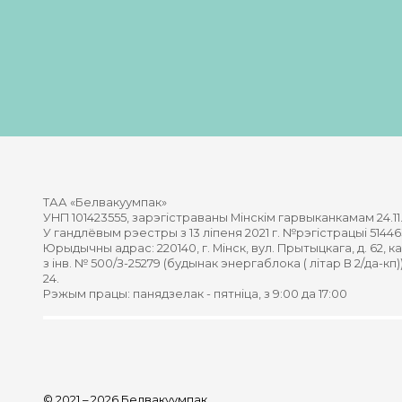
ТАА «Белвакуумпак»
УНП 101423555, зарэгістраваны Мінскім гарвыканкамам 24.11.
У гандлёвым рэестры з 13 ліпеня 2021 г. №рэгістрацыі 51446
Юрыдычны адрас: 220140, г. Мінск, вул. Прытыцкага, д. 62, 
з інв. № 500/З-25279 (будынак энергаблока ( літар В 2/да-кп))
24.
Рэжым працы: панядзелак - пятніца, з 9:00 да 17:00
© 2021 – 2026 Белвакуумпак