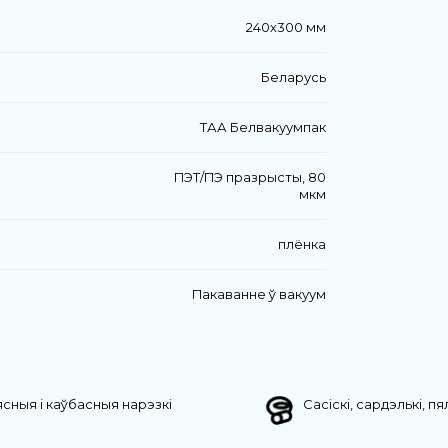
240х300 мм
Беларусь
ТАА Белвакуумпак
ПЭТ/ПЭ празрысты, 80
мкм
плёнка
Пакаванне ў вакуум
сныя і каўбасныя нарэзкі
Сасіскі, сардэлькі, п