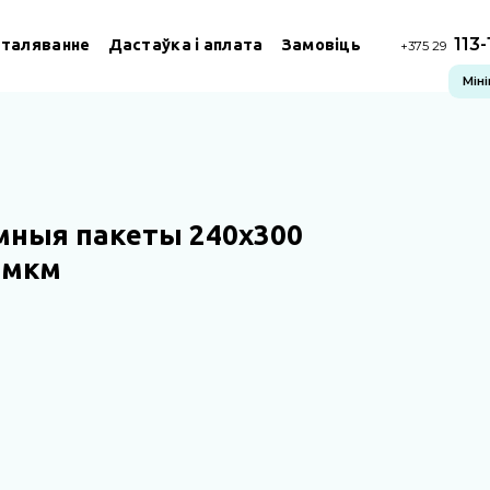
113
сталяванне
Дастаўка і аплата
Замовіць
+375 29
Мін
мныя пакеты 240х300
 мкм