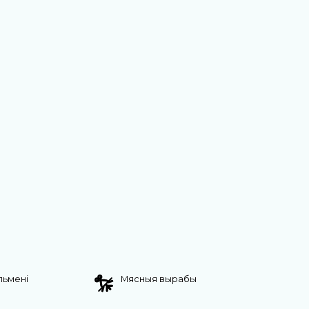
яльмені
Мясныя вырабы