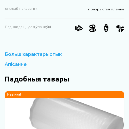
спосаб пакавання
празрыстая плёнка
Падыходзіць для ўпакоўкі
Больш характарыстык
Апісанне
Падобныя тавары
Навінка!