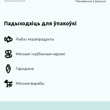
прызначэнне
Пакаванне ў вакуум
Падыходзіць для ўпакоўкі
Рыба і морапрадукты
Мясныя і каўбасныя нарэзкі
Гародніна
Мясныя вырабы