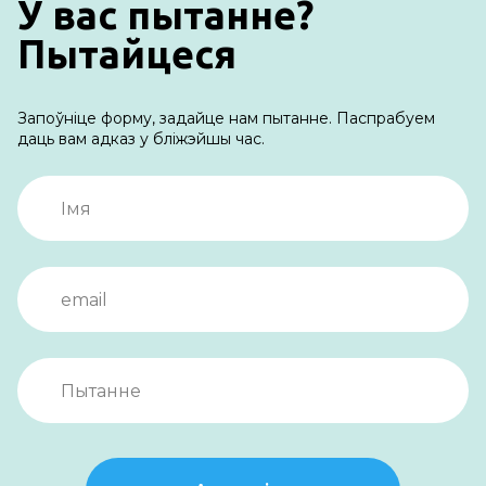
У вас пытанне?
Пытайцеся
Запоўніце форму, задайце нам пытанне. Паспрабуем
даць вам адказ у бліжэйшы час.