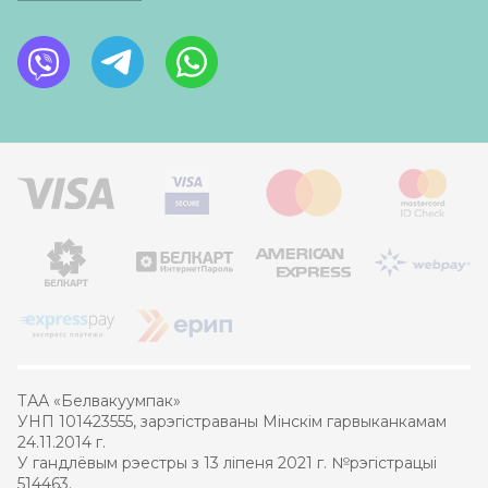
ТАА «Белвакуумпак»
УНП 101423555, зарэгістраваны Мінскім гарвыканкамам
24.11.2014 г.
У гандлёвым рэестры з 13 ліпеня 2021 г. №рэгістрацыі
514463.