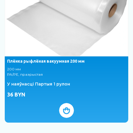
Плёнка рыфлёная вакуумная 200 мм
200 мм
2
PA/PE, празрыстая
П
У наяўнасці Партыя 1 рулон
36
BYN