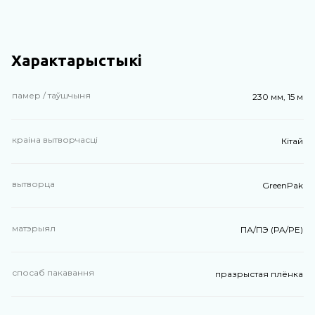
Характарыстыкі
памер / таўшчыня
230 мм, 15 м
краіна вытворчасці
Кітай
вытворца
GreenPak
матэрыял
ПА/ПЭ (PA/PE)
спосаб пакавання
празрыстая плёнка