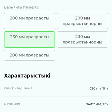
Варыянты памераў:
200 мм празрасты
200 мм
празрысты-чорны
230 мм
230 мм празрасты
празрысты-чорны
280 мм празрасты
Характарыстыкі
памер / таўшчыня
230 мм, 15 м
матэрыял
ПА/ПЭ (PA/PE)