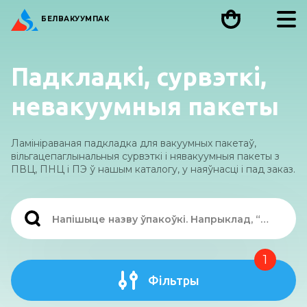
БЕЛ
ВАКУУМПАК
Падкладкі, сурвэткі,
невакуумныя пакеты
Ламініраваная падкладка для вакуумных пакетаў,
вільгацепаглынальныя сурвэткі і нявакуумныя пакеты з
ПВЦ, ПНЦ і ПЭ ў нашым каталогу, у наяўнасці і пад заказ.
1
Фільтры