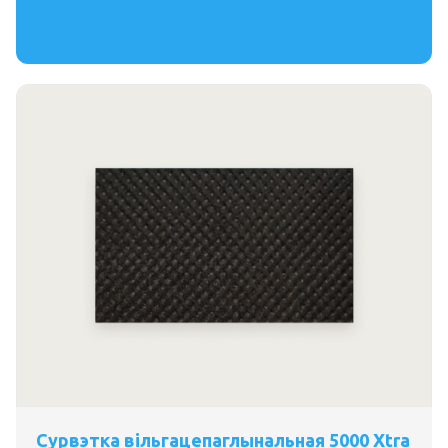
Сурвэтка вільгацепаглынальная 5000 Xtra