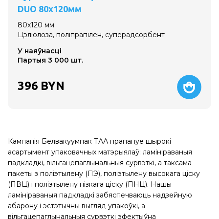
DUO 80х120мм
80х120 мм
Цэлюлоза, поліпрапілен, суперадсорбент
У наяўнасці
Партыя 3 000 шт.
396
BYN
Кампанія Белвакуумпак ТАА прапануе шырокі
асартымент упаковачных матэрыялаў: ламініраваныя
падкладкі, вільгацепаглынальныя сурвэткі, а таксама
пакеты з поліэтылену (ПЭ), поліэтылену высокага ціску
(ПВЦ) і поліэтылену нізкага ціску (ПНЦ). Нашы
ламініраваныя падкладкі забяспечваюць надзейную
абарону і эстэтычны выгляд упакоўкі, а
вільгацепаглынальныя сурвэткі эфектыўна