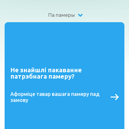
Па памеры
Не знайшлі пакаванне
патрэбнага памеру?
Аформіце тавар вашага памеру пад
замову