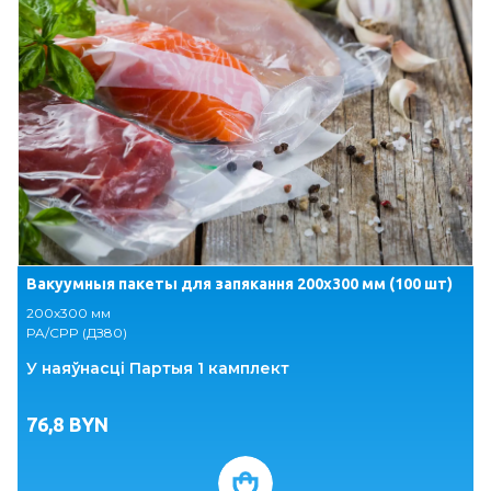
Вакуумныя пакеты для запякання 200х300 мм (100 шт)
К
200х300 мм
2
PA/CPP (ДЗ80)
П
У наяўнасці Партыя 1 камплект
76,8
BYN