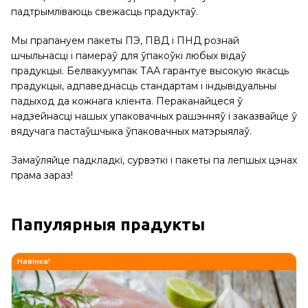
падтрымліваюць свежасць прадуктаў.
Мы прапануем пакеты ПЭ, ПВД і ПНД рознай
шчыльнасці і памераў для ўпакоўкі любых відаў
прадукцыі. Белвакуумпак ТАА гарантуе высокую якасць
прадукцыі, адпаведнасць стандартам і індывідуальны
падыход да кожнага кліента. Пераканайцеся ў
надзейнасці нашых упаковачных рашэнняў і заказвайце ў
вядучага пастаўшчыка ўпаковачных матэрыялаў.
Замаўляйце падкладкі, сурвэткі і пакеты па лепшых цэнах
прама зараз!
Папулярныя прадукты
Навінка!
Н