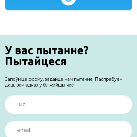
У вас пытанне?
Пытайцеся
Запоўніце форму, задайце нам пытанне. Паспрабуем
даць вам адказ у бліжэйшы час.