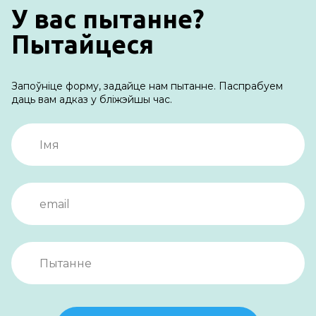
У вас пытанне?
Пытайцеся
Запоўніце форму, задайце нам пытанне. Паспрабуем
даць вам адказ у бліжэйшы час.