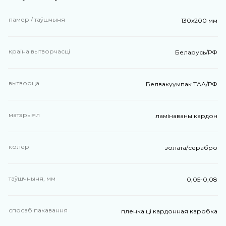
памер / таўшчыня
130х200 мм
краіна вытворчасці
Беларусь/РФ
вытворца
Белвакуумпак ТАА/РФ
матэрыял
ламінаваны кардон
колер
золата/серабро
таўшчныня, мм
0,05-0,08
спосаб пакавання
пленка ці кардонная каробка