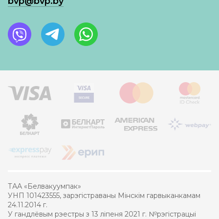
bvp@bvp.by
ТАА «Белвакуумпак»
УНП 101423555, зарэгістраваны Мінскім гарвыканкамам
24.11.2014 г.
У гандлёвым рэестры з 13 ліпеня 2021 г. №рэгістрацыі