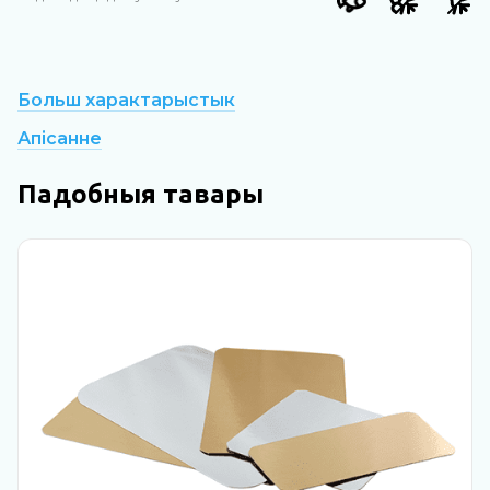
Больш характарыстык
Апісанне
Падобныя тавары