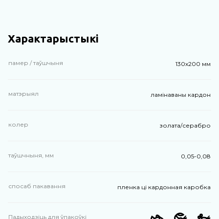
Характарыстыкі
памер / таўшчыня
130х200 мм
матэрыял
ламінаваны кардон
колер
золата/серабро
таўшчныня, мм
0,05-0,08
спосаб пакавання
пленка ці кардонная каробка
Падыходзіць для ўпакоўкі