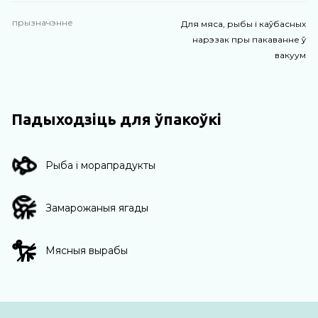
прызначэнне
Для мяса, рыбы і каўбасных
нарэзак пры пакаванне ў
вакуум
Падыходзіць для ўпакоўкі
Рыба і морапрадукты
Замарожаныя ягады
Мясныя вырабы