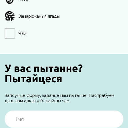
Замарожаныя ягады
Чай
У вас пытанне?
Пытайцеся
Запоўніце форму, задайце нам пытанне. Паспрабуем
даць вам адказ у бліжэйшы час.