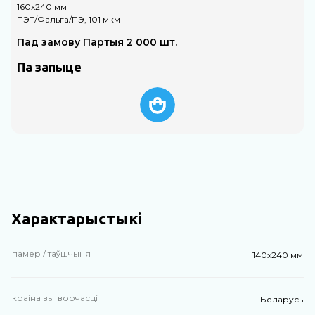
160х240 мм
1
ПЭТ/Фальга/ПЭ, 101 мкм
П
Пад замову Партыя 2 000 шт.
Па запыце
Характарыстыкі
памер / таўшчыня
140х240 мм
краіна вытворчасці
Беларусь