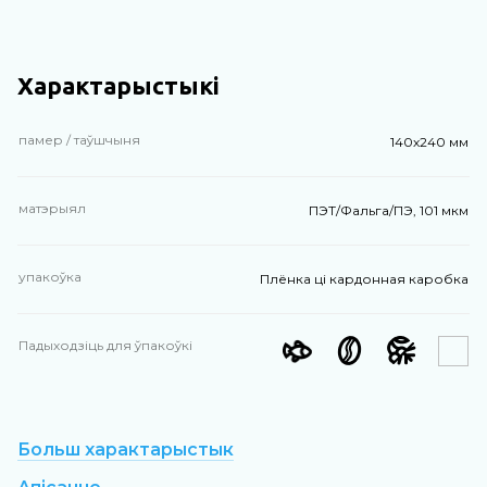
Характарыстыкі
памер / таўшчыня
140х240 мм
матэрыял
ПЭТ/Фальга/ПЭ, 101 мкм
упакоўка
Плёнка ці кардонная каробка
Падыходзіць для ўпакоўкі
Больш характарыстык