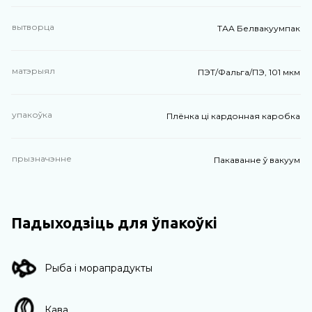
вытворца
ТАА Белвакуумпак
матэрыял
ПЭТ/Фальга/ПЭ, 101 мкм
упакоўка
Плёнка ці кардонная каробка
прызначэнне
Пакаванне ў вакуум
Падыходзіць для ўпакоўкі
Рыба і морапрадукты
Кава