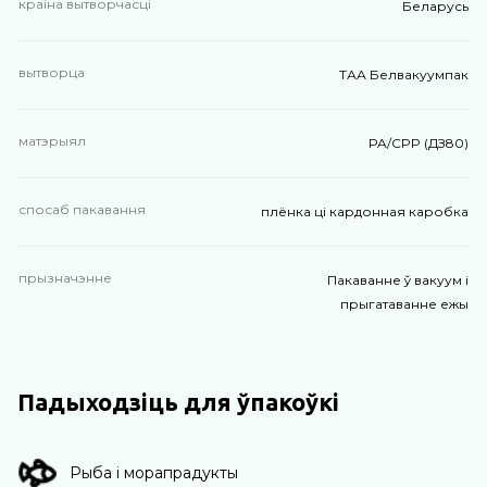
краіна вытворчасці
Беларусь
вытворца
ТАА Белвакуумпак
матэрыял
PA/CPP (ДЗ80)
спосаб пакавання
плёнка ці кардонная каробка
прызначэнне
Пакаванне ў вакуум і
прыгатаванне ежы
Падыходзіць для ўпакоўкі
Рыба і морапрадукты