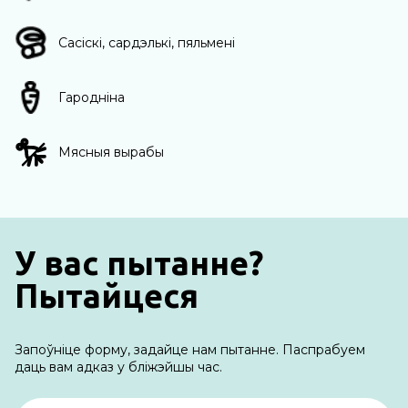
Сасіскі, сардэлькі, пяльмені
Гародніна
Мясныя вырабы
У вас пытанне?
Пытайцеся
Запоўніце форму, задайце нам пытанне. Паспрабуем
даць вам адказ у бліжэйшы час.