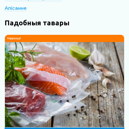
Апісанне
Падобныя тавары
Навінка!
Н