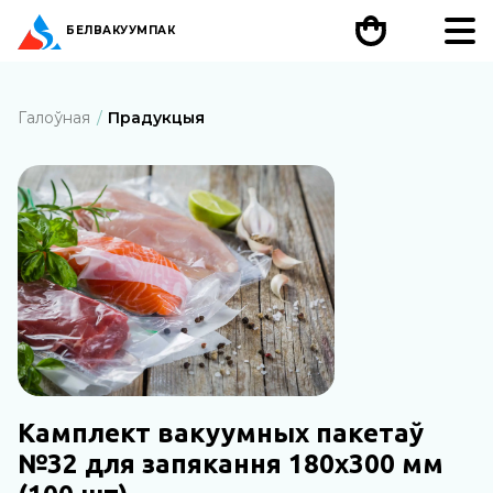
БЕЛ
ВАКУУМПАК
Галоўная
Прадукцыя
Камплект вакуумных пакетаў
№32 для запякання 180х300 мм