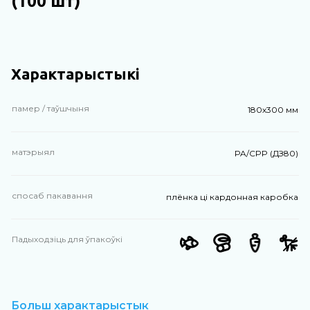
(100 шт)
Характарыстыкі
памер / таўшчыня
180х300 мм
матэрыял
PA/CPP (ДЗ80)
спосаб пакавання
плёнка ці кардонная каробка
Падыходзіць для ўпакоўкі
Больш характарыстык