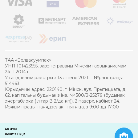
ТАА «Белвакуумпак»
УНП 101423555, зарэгістраваны Мінскім гарвыканкамам
24.11.2014 г.
У гандлёвым рэестры з 13 ліпеня 2021 г. №рэгістрацыі
514463.
Юрыдычны адрас: 220140, г. Мінск, вул. Прытыцкага, д.
62, капітальны будынак з інв. № 500/З-25279 (будынак
энергаблока ( літар В 2/да-кп)), 2 паверх, кабінет 24.
Рэжым працы: панядзелак - пятніца, з 9:00 да 17:00
© 2021 – 2026 Белвакуумпак
BYN
60
Кошт з ПДВ
Распрацоўка інтэрнэт-крамы
—
кампанія PRAS