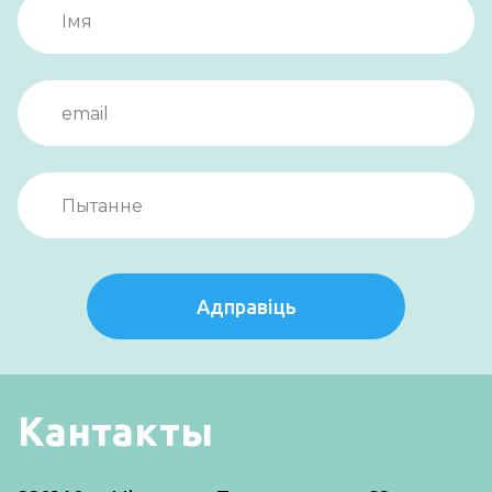
Адправіць
Кантакты