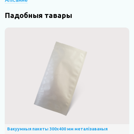
Апісанне
Падобныя тавары
Вакуумныя пакеты 300х400 мм металізаваныя
В