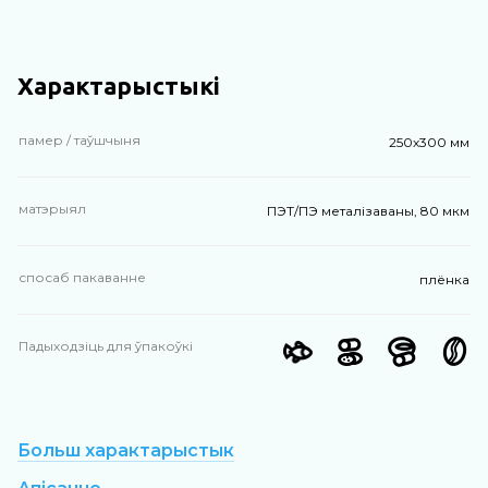
Характарыстыкі
памер / таўшчыня
250х300 мм
матэрыял
ПЭТ/ПЭ металізаваны, 80 мкм
спосаб пакаванне
плёнка
Падыходзіць для ўпакоўкі
Больш характарыстык