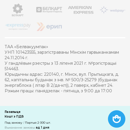
ТАА «Белвакуумпак»
УНП 101423555, зарэгістраваны Мінскім гарвыканкамам
24.11.2014 г.
У гандлёвым рэестры з 13 ліпеня 2021 г. №рэгістрацыі
514463.
Юрыдычны адрас: 220140, г. Мінск, вул. Прытыцкага, д.
62, капітальны будынак з інв. № 500/З-25279 (будынак
энергаблока ( літар В 2/да-кп)), 2 паверх, кабінет 24.
Рэжым працы: панядзелак - пятніца, з 9:00 да 17:00
© 2021 – 2026 Белвакуумпак
Па запыце
Кошт з ПДВ
Распрацоўка інтэрнэт-крамы
—
кампанія PRAS
Пад замову
/
Партыя 2 000 шт.
Выкананне замовы
ад 1 дня