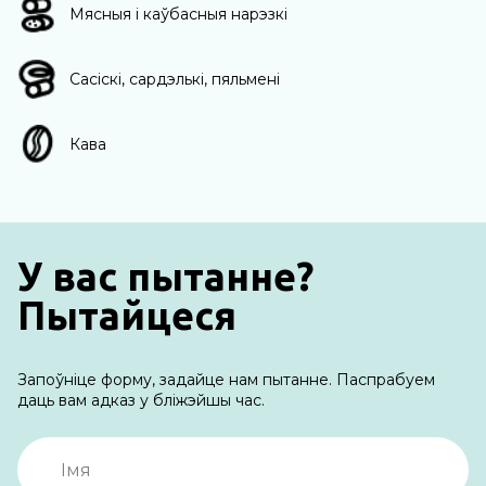
Мясныя і каўбасныя нарэзкі
Сасіскі, сардэлькі, пяльмені
Кава
У вас пытанне?
Пытайцеся
Запоўніце форму, задайце нам пытанне. Паспрабуем
даць вам адказ у бліжэйшы час.