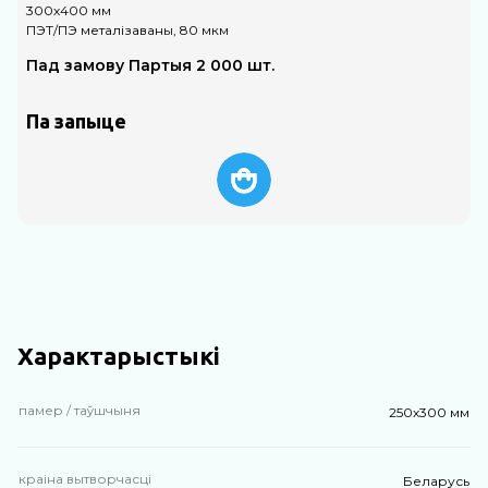
300х400 мм
4
ПЭТ/ПЭ металізаваны, 80 мкм
П
Пад замову Партыя 2 000 шт.
Па запыце
Характарыстыкі
памер / таўшчыня
250х300 мм
краіна вытворчасці
Беларусь