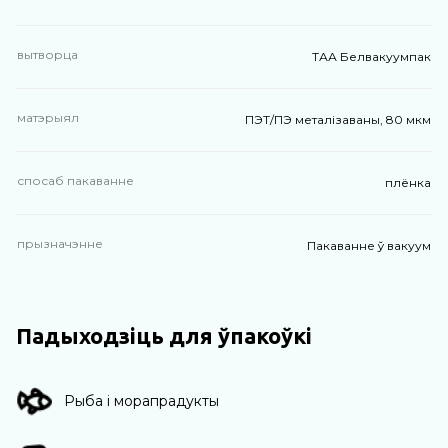
вытворца
ТАА Белвакуумпак
матэрыял
ПЭТ/ПЭ металізаваны, 80 мкм
спосаб пакаванне
плёнка
прызначэнне
Пакаванне ў вакуум
Падыходзіць для ўпакоўкі
Рыба і морапрадукты