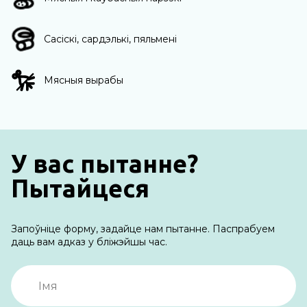
Сасіскі, сардэлькі, пяльмені
Мясныя вырабы
У вас пытанне?
Пытайцеся
Запоўніце форму, задайце нам пытанне. Паспрабуем
даць вам адказ у бліжэйшы час.