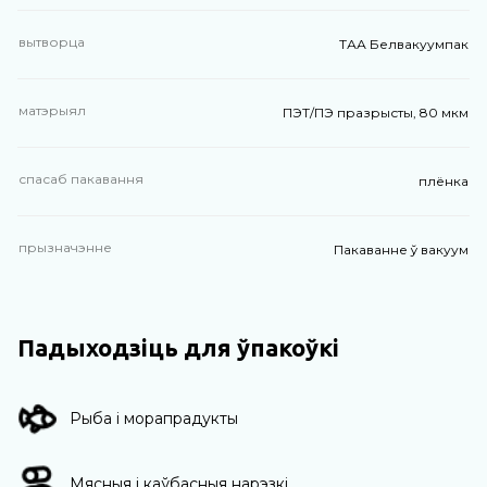
вытворца
ТАА Белвакуумпак
матэрыял
ПЭТ/ПЭ празрысты, 80 мкм
спасаб пакавання
плёнка
прызначэнне
Пакаванне ў вакуум
Падыходзіць для ўпакоўкі
Рыба і морапрадукты
Мясныя і каўбасныя нарэзкі