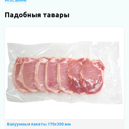
Апісанне
Падобныя тавары
Вакуумныя пакеты 170х300 мм
В