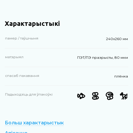
Характарыстыкі
памер / таўшчыня
240х260 мм
матэрыял
ПЭТ/ПЭ празрысты, 80 мкм
спасаб пакавання
плёнка
Падыходзіць для ўпакоўкі
Больш характарыстык