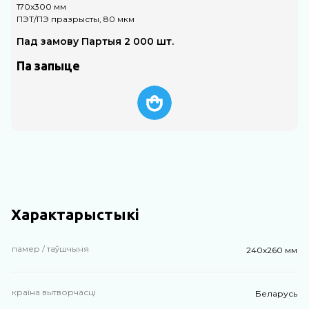
170х300 мм
1
ПЭТ/ПЭ празрысты, 80 мкм
П
Пад замову Партыя 2 000 шт.
Па запыце
Характарыстыкі
памер / таўшчыня
240х260 мм
краіна вытворчасці
Беларусь