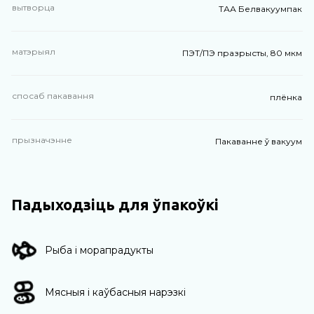
вытворца
ТАА Белвакуумпак
матэрыял
ПЭТ/ПЭ празрысты, 80 мкм
спосаб пакавання
плёнка
прызначэнне
Пакаванне ў вакуум
Падыходзіць для ўпакоўкі
Рыба і морапрадукты
Мясныя і каўбасныя нарэзкі