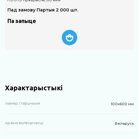
Пад замову Партыя 2 000 шт.
Па запыце
Характарыстыкі
памер / таўшчыня
100х600 мм
краіна вытворчасці
Беларусь