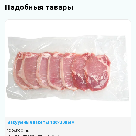
Падобныя тавары
Н
Вакуумныя пакеты 100х300 мм
В
100х300 мм
3
ПЭТ/ПЭ празрысты, 80 мкм
П