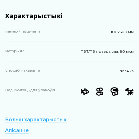
Характарыстыкі
памер / таўшчыня
100х600 мм
матэрыял
ПЭТ/ПЭ празрысты, 80 мкм
спосаб пакавання
плёнка
Падыходзіць для ўпакоўкі
Больш характарыстык
Апісанне