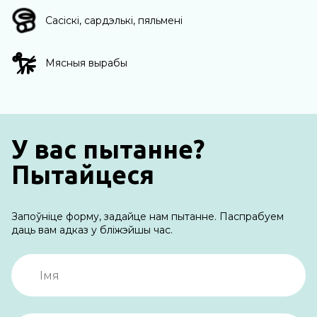
Сасіскі, сардэлькі, пяльмені
Мясныя вырабы
У вас пытанне?
Пытайцеся
Запоўніце форму, задайце нам пытанне. Паспрабуем
даць вам адказ у бліжэйшы час.