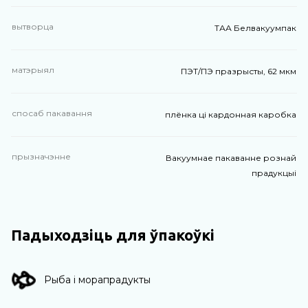
вытворца
ТАА Белвакуумпак
матэрыял
ПЭТ/ПЭ празрысты, 62 мкм
спосаб пакавання
плёнка ці кардонная каробка
прызначэнне
Вакуумнае пакаванне рознай
прадукцыі
Падыходзіць для ўпакоўкі
Рыба і морапрадукты