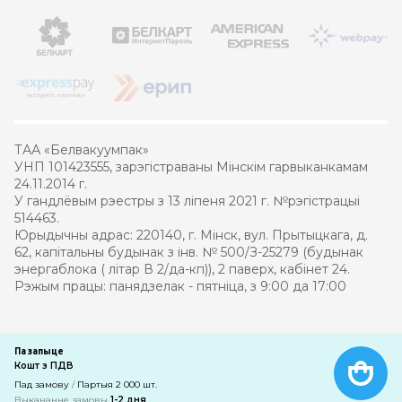
ТАА «Белвакуумпак»
УНП 101423555, зарэгістраваны Мінскім гарвыканкамам
24.11.2014 г.
У гандлёвым рэестры з 13 ліпеня 2021 г. №рэгістрацыі
514463.
Юрыдычны адрас: 220140, г. Мінск, вул. Прытыцкага, д.
62, капітальны будынак з інв. № 500/З-25279 (будынак
энергаблока ( літар В 2/да-кп)), 2 паверх, кабінет 24.
Рэжым працы: панядзелак - пятніца, з 9:00 да 17:00
© 2021 – 2026 Белвакуумпак
Па запыце
Кошт з ПДВ
Распрацоўка інтэрнэт-крамы
—
кампанія PRAS
Пад замову
/
Партыя 2 000 шт.
Выкананне замовы
1-2 дня