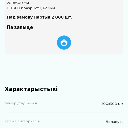
200х300 мм
1
ПЭТ/ПЭ празрысты, 62 мкм
П
Пад замову Партыя 2 000 шт.
Па запыце
Характарыстыкі
памер / таўшчыня
100х300 мм
краіна вытворчасці
Беларусь