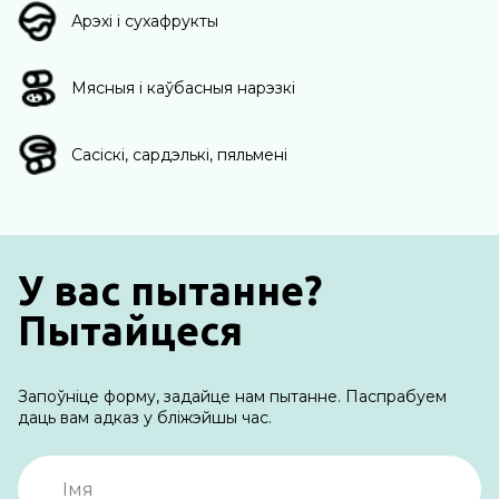
Арэхі і сухафрукты
Мясныя і каўбасныя нарэзкі
Сасіскі, сардэлькі, пяльмені
У вас пытанне?
Пытайцеся
Запоўніце форму, задайце нам пытанне. Паспрабуем
даць вам адказ у бліжэйшы час.