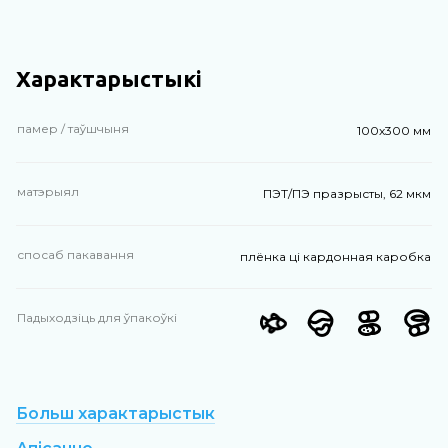
Характарыстыкі
памер / таўшчыня
100х300 мм
матэрыял
ПЭТ/ПЭ празрысты, 62 мкм
спосаб пакавання
плёнка ці кардонная каробка
Падыходзіць для ўпакоўкі
Больш характарыстык