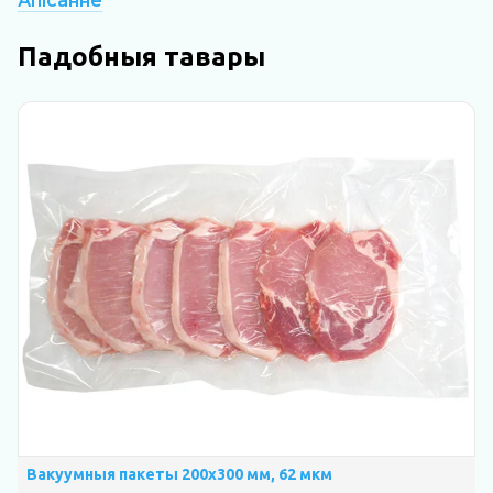
Апісанне
Падобныя тавары
Вакуумныя пакеты 200х300 мм, 62 мкм
В