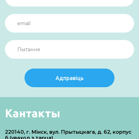
Адправіць
Кантакты
220140, г. Мінск, вул. Прытыцкага, д. 62, корпус
6 (уваход з тарца)