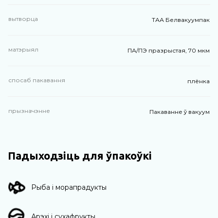
вытворца
ТАА Белвакуумпак
матэрыял
ПА/ПЭ празрыстая, 70 мкм
спосаб пакавання
плёнка
прызначэнне
Пакаванне ў вакуум
Падыходзіць для ўпакоўкі
Рыба і морапрадукты
Арэхі і сухафрукты