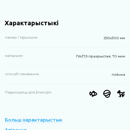
Характарыстыкі
памер / таўшчыня
250х300 мм
матэрыял
ПА/ПЭ празрыстая, 70 мкм
спосаб пакавання
плёнка
Падыходзіць для ўпакоўкі
Больш характарыстык