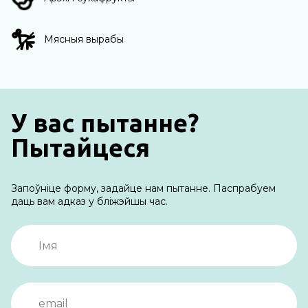
Мясныя вырабы
У вас пытанне?
Пытайцеся
Запоўніце форму, задайце нам пытанне. Паспрабуем
даць вам адказ у бліжэйшы час.