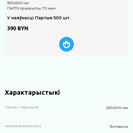
350х500 мм
2
ПА/ПЭ празрысты, 70 мкм
P
У наяўнасці Партыя 500 шт.
390
BYN
Характарыстыкі
памер / таўшчыня
250х300 мм
краіна вытворчасці
Беларусь