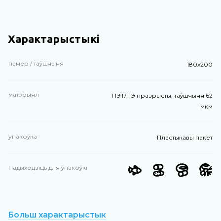
Характарыстыкі
памер / таўшчыня
180х200
матэрыял
ПЭТ/ПЭ празрысты, таўшчыня 62
мкм
упакоўка
Пластыкавы пакет
Падыходзіць для ўпакоўкі
Больш характарыстык