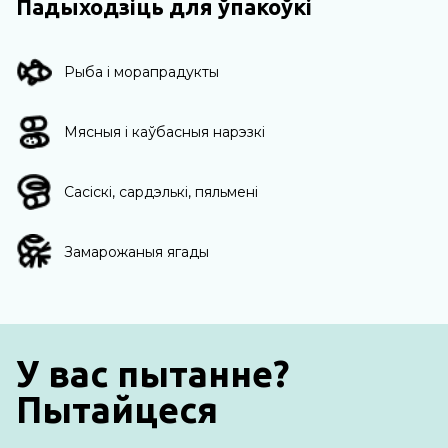
Падыходзіць для ўпакоўкі
Рыба і морапрадукты
Мясныя і каўбасныя нарэзкі
Сасіскі, сардэлькі, пяльмені
Замарожаныя ягады
У вас пытанне?
Пытайцеся