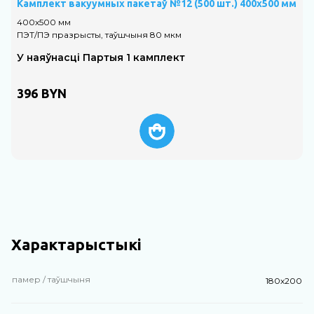
Камплект вакуумных пакетаў №12 (500 шт.) 400х500 мм
К
400х500 мм
2
ПЭТ/ПЭ празрысты, таўшчыня 80 мкм
П
У наяўнасці Партыя 1 камплект
396
BYN
Характарыстыкі
памер / таўшчыня
180х200