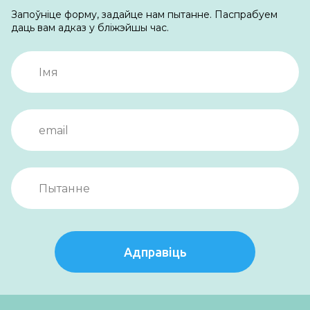
Запоўніце форму, задайце нам пытанне. Паспрабуем
даць вам адказ у бліжэйшы час.
Адправіць