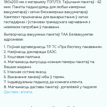
180х200 мм з матэрыялу ПЭТ/ПЭ. Таўшчыня пакетаў - 62
мкм. Пакеты падыходзяць для любых камерных
вакууматараў і хатніх бяскамерных вакууматараў.
Камплект прызначаны для выкарыстання ў хатніх
гаспадарках і ўстановах грамадскага харчавання з
невялікімі патрэбамі ў пакаванні.
Вытворчасць вакуумных пакетаў ТАА Белвакуумпак
адрознівае:
1. Поўная адпаведнасць ТР ТС «Пра бяспеку пакавання».
2. Наяўнасць дэкларацыі ЕАЭС.
3. Коштавая палітыка.
4. Магчымасць выпусціць кожныя памеры пакетаў па
Вашым жаданні.
5. Уласная сістэма якасці.
6. Выкананне заказаў нібы ў тэрмін.
7. Індывідуальны падыход да кожнага кліента.
8. Магчымасць даставы пакетаў- дэталёвей у падзеле
Дастава і аплата
.