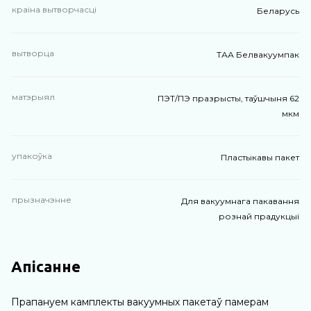
краіна вытворчасці
Беларусь
вытворца
ТАА Белвакуумпак
матэрыял
ПЭТ/ПЭ празрысты, таўшчыня 62
мкм
упакоўка
Пластыкавы пакет
прызначэнне
Для вакуумнага пакавання
рознай прадукцыі
Апісанне
Прапануем камплекты вакуумных пакетаў памерам