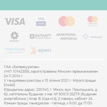
ТАА «Белвакуумпак»
УНП 101423555, зарэгістраваны Мінскім гарвыканкамам
24.11.2014 г.
У гандлёвым рэестры з 13 ліпеня 2021 г. №рэгістрацыі
514463.
Юрыдычны адрас: 220140, г. Мінск, вул. Прытыцкага, д.
62, капітальны будынак з інв. № 500/З-25279 (будынак
энергаблока ( літар В 2/да-кп)), 2 паверх, кабінет 24.
Рэжым працы: панядзелак - пятніца, з 9:00 да 17:00