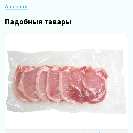
Апісанне
Падобныя тавары
Н