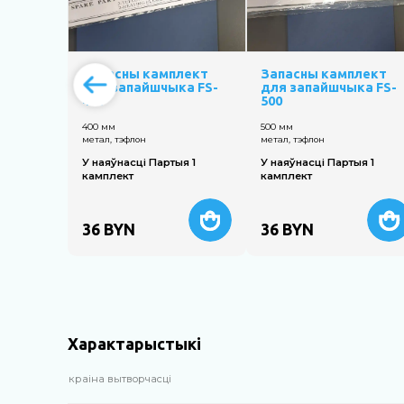
Запасны камплект
Запасны камплект
для запайшчыка FS-
для запайшчыка FS-
400
500
400 мм
500 мм
метал, тэфлон
метал, тэфлон
У наяўнасці Партыя 1
У наяўнасці Партыя 1
камплект
камплект
36
BYN
36
BYN
Характарыстыкі
краіна вытворчасці