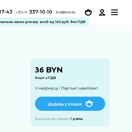
-17-43
337-10-10
/
bvp@bvp.by
+375 17
імальны заказ для юр. асоб ад 140 руб. без ПДВ
BYN
36
Кошт з ПДВ
У наяўнасці
/
Партыя 1 камплект
Дадаць у кошык
Выкананне замовы
1 дзень