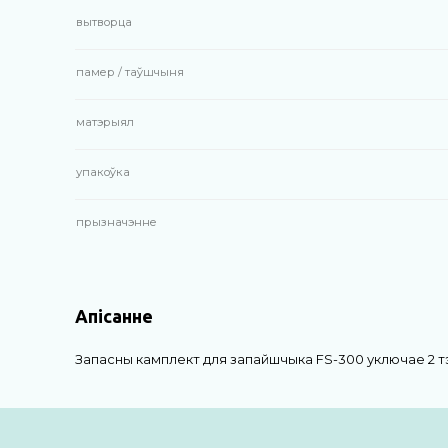
вытворца
памер / таўшчыня
матэрыял
упакоўка
прызначэнне
Апісанне
Запасны камплект для запайшчыка FS-300 уключае 2 тэ