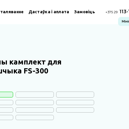
113
сталяванне
Дастаўка і аплата
Замовіць
+375 29
Мін
ны камплект для
шчыка FS-300