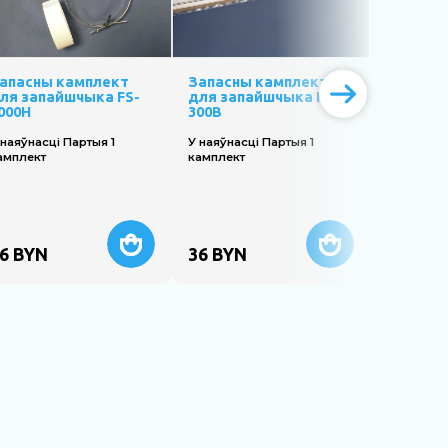
апасны камплект
Запасны камплект
Запасны
ля запайшчыка FS-
для запайшчыка FS-
для зап
000H
300B
600
 наяўнасці Партыя 1
У наяўнасці Партыя 1
У наяўнас
амплект
камплект
6
BYN
36
BYN
36
BYN