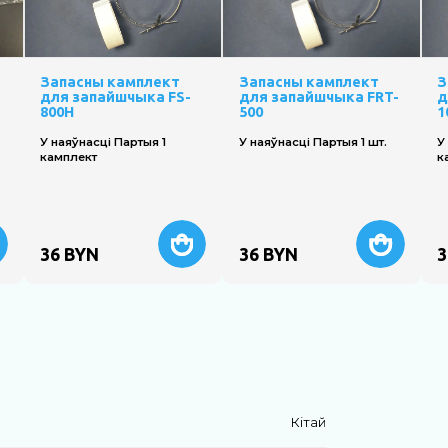
Запасны камплект
Запасны камплект
З
для запайшчыка FS-
для запайшчыка FRT-
д
800H
500
1
У наяўнасці Партыя 1
У наяўнасці Партыя 1 шт.
У
камплект
к
36
BYN
36
BYN
3
Кiтай