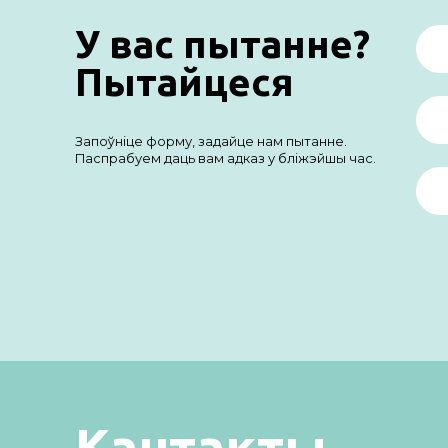
У вас пытанне?
Пытайцеся
Запоўніце форму, задайце нам пытанне.
Паспрабуем даць вам адказ у бліжэйшы час.
Кантакты