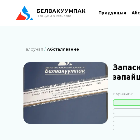
БЕЛ
ВАКУУМПАК
Прадукцыя
Аб
Працуем з 1998 года
Галоўная
Абсталяванне
Запас
запай
Варыянты: