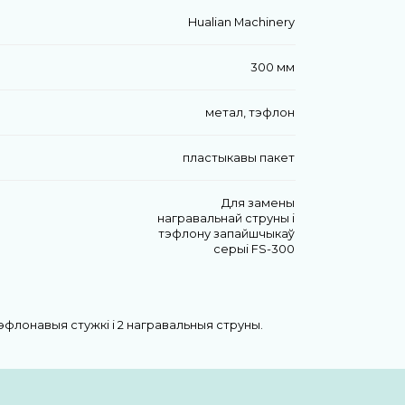
Hualian Machinery
300 мм
метал, тэфлон
пластыкавы пакет
Для замены
награвальнай струны і
тэфлону запайшчыкаў
серыі FS-300
флонавыя стужкі і 2 награвальныя струны.